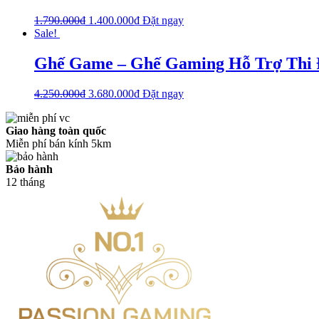
1.790.000
₫
1.400.000
₫
Đặt ngay
Sale!
Ghế Game – Ghế Gaming Hỗ Trợ Thi Đ
4.250.000
₫
3.680.000
₫
Đặt ngay
Giao hàng toàn quốc
Miễn phí bán kính 5km
Bảo hành
12 tháng