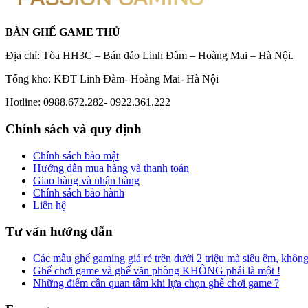
BÀN GHẾ GAME THỦ
Địa chỉ: Tòa HH3C – Bán đảo Linh Đàm – Hoàng Mai – Hà Nội.
Tổng kho: KĐT Linh Đàm- Hoàng Mai- Hà Nội
Hotline: 0988.672.282- 0922.361.222
Chính sách và quy định
Chính sách bảo mật
Hướng dẫn mua hàng và thanh toán
Giao hàng và nhận hàng
Chính sách bảo hành
Liên hệ
Tư vấn hướng dẫn
Các mẫu ghế gaming giá rẻ trên dưới 2 triệu mà siêu êm, khôn
Ghế chơi game và ghế văn phòng KHÔNG phải là một !
Những điểm cần quan tâm khi lựa chọn ghế chơi game ?