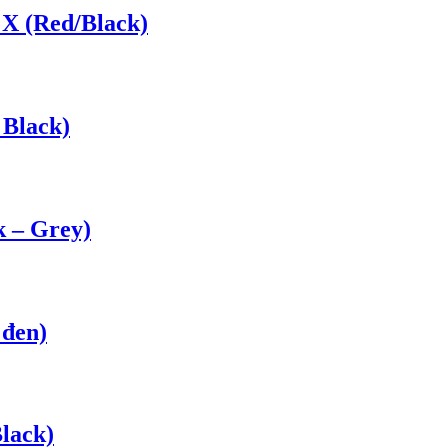
X (Red/Black)
 Black)
 – Grey)
 đen)
lack)