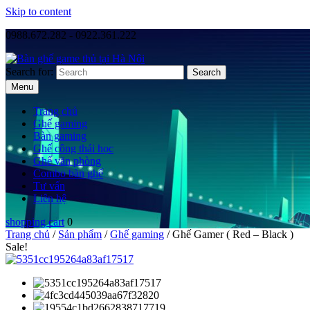
Skip to content
0988.672.282 - 0922.361.222
Search for:
Menu
Trang chủ
Ghế gaming
Bàn gaming
Ghế công thái học
Ghế văn phòng
Combo bàn ghế
Tư vấn
Liên hệ
shopping cart
0
Trang chủ
/
Sản phẩm
/
Ghế gaming
/ Ghế Gamer ( Red – Black )
Sale!