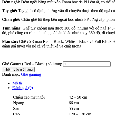
Đệm ngồi:
Đệm ngồi bằng mút xốp Foam bọc da PU êm ái, có thể nân
Tay ghế:
Tay ghế cố định, nhưng vẫn di chuyển được theo độ ngả của 
Chân ghế:
Chân ghế lõi thép bên ngoài bọc nhựa PP cứng cáp, phong
Tính năng:
Ghế tuy không ngả được 180 độ, nhưng với độ ngả 145 độ
đó, ghế cũng có các tính năng có bản khác như xoay 360 độ, di chuy
Màu sắc:
Ghế có 3 màu Red – Black; White – Black và Full Black. Đ
đánh giá tuyệt vời kể cả về thiết kế và chất lượng.
Ghế Gamer ( Red – Black ) số lượng
Thêm vào giỏ hàng
Danh mục:
Ghế gaming
Mô tả
Đánh giá (0)
Chiều cao mặt ngồi
42 – 50 cm
Ngang
66 cm
Sâu
55 cm
Cao
120 – 128 cm