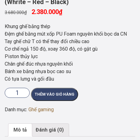
(Whrite – Red – Black)
2.380.000
₫
3.680.000
₫
Khung ghế bằng thép
Đệm ghế bằng mút xốp PU Foam nguyên khối bọc da CN
Tay ghế chữ T có thể thay đổi chiều cao
Cơ chế ngả 150 độ, xoay 360 độ, có gật gù
Piston thủy lực
Chân ghế đúc nhựa nguyên khối
Bánh xe bằng nhựa bọc cao su
Có tựa lưng và gối đầu
Ghế
THÊM VÀO GIỎ HÀNG
Game
–
Danh mục:
Ghế gaming
Ghế
Gaming
–
Mô tả
Đánh giá (0)
Sport