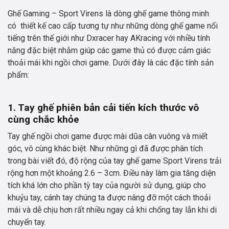
Virens
Ghế Gaming – Sport Virens là dòng ghế game thông minh
(Whrite
có thiết kế cao cấp tương tự như những dòng ghế game nổi
–
tiếng trên thế giới như Dxracer hay AKracing với nhiều tính
Red
năng đặc biệt nhằm giúp các game thủ có được cảm giác
–
thoải mái khi ngồi chơi game. Dưới đây là các đặc tính sản
Black)
phẩm:
số
lượng
1. Tay ghế phiên bản cải tiến kích thước vô
cùng chắc khỏe
Tay ghế ngồi chơi game được mài dũa cân vuông và miết
góc, vô cùng khác biệt. Như những gì đã được phân tích
trong bài viết đó, độ rộng của tay ghế game Sport Virens trải
rộng hơn một khoảng 2.6 – 3cm. Điều này làm gia tăng diện
tích khá lớn cho phần tỳ tay của người sử dụng, giúp cho
khuỷu tay, cánh tay chúng ta được nâng đỡ một cách thoải
mái và dễ chịu hơn rất nhiều ngay cả khi chống tay lẫn khi di
chuyển tay.