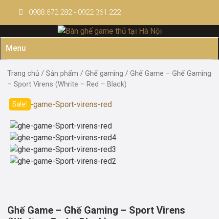
Skip
0988.672.282 - 0922.361.222
to
content
Menu
Trang chủ
/
Sản phẩm
/
Ghế gaming
/ Ghế Game – Ghế Gaming
– Sport Virens (Whrite – Red – Black)
Sale!
Ghế Game – Ghế Gaming – Sport Virens