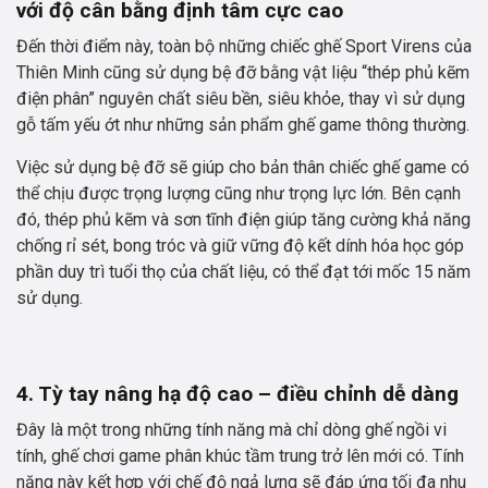
với độ cân bằng định tâm cực cao
Đến thời điểm này, toàn bộ những chiếc ghế Sport Virens của
Thiên Minh cũng sử dụng bệ đỡ bằng vật liệu “thép phủ kẽm
điện phân” nguyên chất siêu bền, siêu khỏe, thay vì sử dụng
gỗ tấm yếu ớt như những sản phẩm ghế game thông thường.
Việc sử dụng bệ đỡ sẽ giúp cho bản thân chiếc ghế game có
thể chịu được trọng lượng cũng như trọng lực lớn. Bên cạnh
đó, thép phủ kẽm và sơn tĩnh điện giúp tăng cường khả năng
chống rỉ sét, bong tróc và giữ vững độ kết dính hóa học góp
phần duy trì tuổi thọ của chất liệu, có thể đạt tới mốc 15 năm
sử dụng.
4. Tỳ tay nâng hạ độ cao – điều chỉnh dễ dàng
Đây là một trong những tính năng mà chỉ dòng ghế ngồi vi
tính, ghế chơi game phân khúc tầm trung trở lên mới có. Tính
năng này kết hợp với chế độ ngả lưng sẽ đáp ứng tối đa nhu