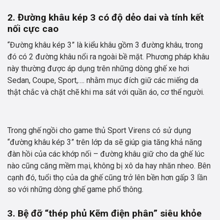
2. Đường khâu kép 3 có độ dẻo dai và tính kết
nối cực cao
“Đường khâu kép 3” là kiểu khâu gồm 3 đường khâu, trong
đó có 2 đường khâu nổi ra ngoài bề mặt. Phương pháp khâu
này thường được áp dụng trên những dòng ghế xe hơi
Sedan, Coupe, Sport,…. nhằm mục đích giữ các miếng da
thật chắc và chặt chẽ khi ma sát với quần áo, cơ thể người.
Trong ghế ngồi cho game thủ Sport Virens có sử dụng
“đường khâu kép 3” trên lớp da sẽ giúp gia tăng khả năng
đàn hồi của các khớp nối – đường khâu giữ cho da ghế lúc
nào cũng căng mềm mại, không bị xô da hay nhăn nheo. Bên
cạnh đó, tuổi thọ của da ghế cũng trở lên bền hơn gấp 3 lần
so với những dòng ghế game phổ thông.
3. Bệ đỡ “thép phủ Kẽm điện phân” siêu khỏe