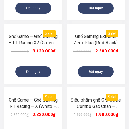
Đặt ngay
Đặt ngay
Sale!
Sale!
Ghế Game – Ghế Gaming
Ghế Gaming Extreme
– F1 Racing X2 (Green –
Zero Plus (Red Black)
Black)
Hàng nhập khẩu
3.120.000
₫
2.300.000
₫
3.260.000
₫
2.900.000
₫
Đặt ngay
Đặt ngay
Sale!
Sale!
Ghế Game – Ghế Gaming
Siêu phẩm ghế CM Game
F1 Racing – X (White –
Combo Gác Chân –
Black)
Massage Thư Giãn KM
2.320.000
₫
1.980.000
₫
2.680.000
₫
2.390.000
₫
TẶNG PAD CHUỘT 70X30
TRỊ GIÁ 150K