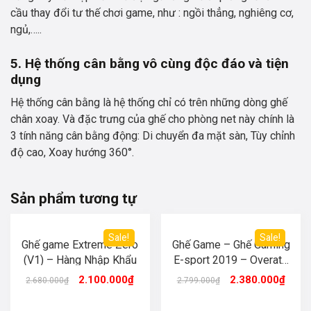
cầu thay đổi tư thế chơi game, như : ngồi thẳng, nghiêng cơ,
ngủ,…..
5. Hệ thống cân bằng vô cùng độc đáo và tiện
dụng
Hệ thống cân bằng là hệ thống chỉ có trên những dòng ghế
chân xoay. Và đặc trưng của ghế cho phòng net này chính là
3 tính năng cân bằng động: Di chuyển đa mặt sàn, Tùy chỉnh
độ cao, Xoay hướng 360°.
Sản phẩm tương tự
Sale!
Sale!
Ghế game Extreme Zero
Ghế Game – Ghế Gaming
(V1) – Hàng Nhập Khẩu
E-sport 2019 – Overate
(Blue)
2.100.000
₫
2.380.000
₫
2.680.000
₫
2.799.000
₫