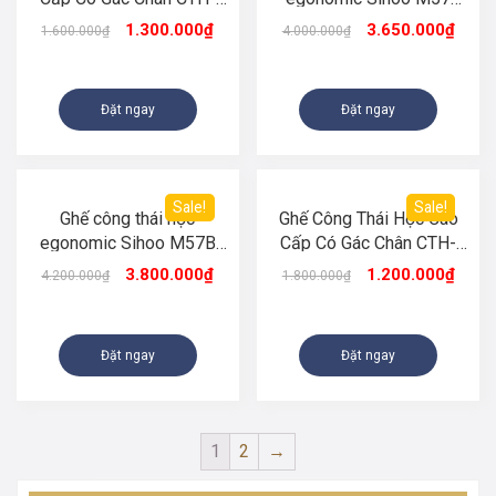
S07 Màu Trắng
Black Gray (đen xám)
1.300.000
₫
3.650.000
₫
1.600.000
₫
4.000.000
₫
Đặt ngay
Đặt ngay
Sale!
Sale!
Ghế công thái học
Ghế Công Thái Học Cao
egonomic Sihoo M57B
Cấp Có Gác Chân CTH-
Black – Có Gác Chân
S06 Màu Đen
3.800.000
₫
1.200.000
₫
4.200.000
₫
1.800.000
₫
Đặt ngay
Đặt ngay
1
2
→