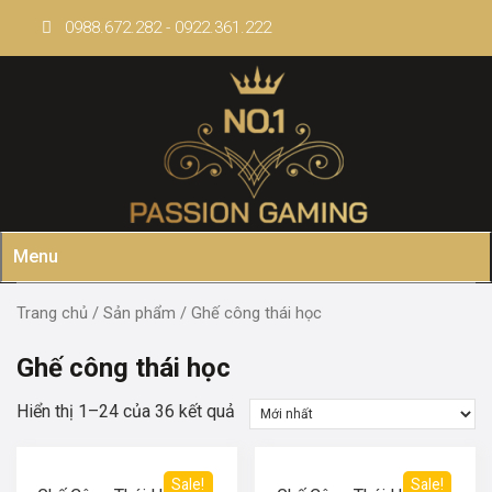
Skip
0988.672.282 - 0922.361.222
to
content
Menu
Trang chủ
/
Sản phẩm
/ Ghế công thái học
Ghế công thái học
Hiển thị 1–24 của 36 kết quả
Sale!
Sale!