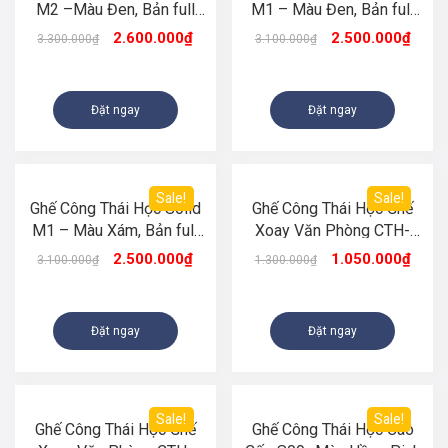
M2 –Màu Đen, Bản full
M1 – Màu Đen, Bản full
lưới Maxtric
lưới Maxtric Thoáng Mát
2.600.000
₫
2.500.000
₫
3.300.000
₫
3.100.000
₫
Đặt ngay
Đặt ngay
Sale!
Sale!
Ghế Công Thái Học Solid
Ghế Công Thái Học Ghế
M1 – Màu Xám, Bản full
Xoay Văn Phòng CTH-
lưới Maxtric Thoáng Mát
S05 Màu Đen
2.500.000
₫
1.050.000
₫
3.100.000
₫
1.300.000
₫
Đặt ngay
Đặt ngay
Sale!
Sale!
Ghế Công Thái Học Ghế
Ghế Công Thái Học Cao