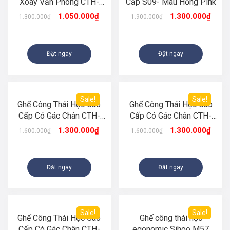
Xoay Văn Phòng CTH-
Cấp S09- Màu Hồng Pink
S05 Màu Trắng Đen
1.050.000
₫
1.300.000
₫
1.300.000
₫
1.900.000
₫
Đặt ngay
Đặt ngay
Sale!
Sale!
Ghế Công Thái Học Cao
Ghế Công Thái Học Cao
Cấp Có Gác Chân CTH-
Cấp Có Gác Chân CTH-
S07 Màu Xám
S07 Màu Đen
1.300.000
₫
1.300.000
₫
1.600.000
₫
1.600.000
₫
Đặt ngay
Đặt ngay
Sale!
Sale!
Ghế Công Thái Học Cao
Ghế công thái học
Cấp Có Gác Chân CTH-
egonomic Sihoo M57