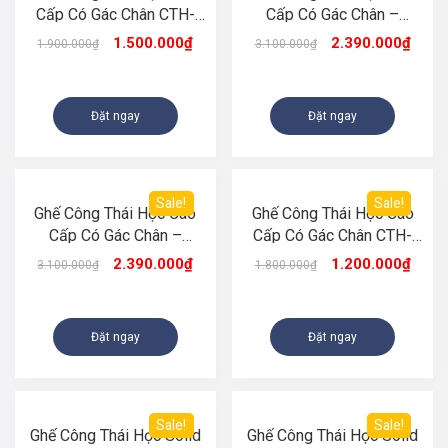
Cấp Có Gác Chân CTH-
Cấp Có Gác Chân –
S899 Màu Xám
Dragon K90 (Màu Xám)
1.500.000
₫
2.390.000
₫
1.900.000
₫
3.100.000
₫
Đặt ngay
Đặt ngay
Sale!
Sale!
Ghế Công Thái Học Cao
Ghế Công Thái Học Cao
Cấp Có Gác Chân –
Cấp Có Gác Chân CTH-
Dragon K90 (Màu Đen)
S06 Màu Trắng
2.390.000
₫
1.200.000
₫
3.100.000
₫
1.800.000
₫
Đặt ngay
Đặt ngay
Sale!
Sale!
Ghế Công Thái Học Solid
Ghế Công Thái Học Solid