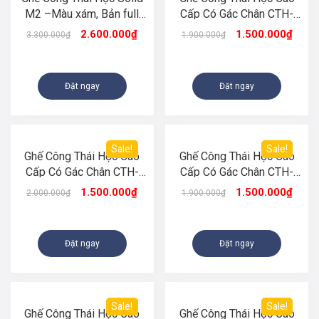
M2 –Màu xám, Bản full
Cấp Có Gác Chân CTH-
lưới Maxtric
S899 Màu Trắng Đen
2.600.000
₫
1.500.000
₫
3.300.000
₫
1.900.000
₫
Đặt ngay
Đặt ngay
Sale!
Sale!
Ghế Công Thái Học Cao
Ghế Công Thái Học Cao
Cấp Có Gác Chân CTH-
Cấp Có Gác Chân CTH-
S899 Màu Hồng
S899 Màu Đen
1.500.000
₫
1.500.000
₫
2.000.000
₫
1.900.000
₫
Đặt ngay
Đặt ngay
Sale!
Sale!
Ghế Công Thái Học Cao
Ghế Công Thái Học Cao