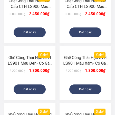
Ghế Công Thái Học Cao
Ghế Công Thái Học Cao
Cấp CTH LS900 Màu
Cấp CTH LS900 Màu
Xám- Có Gác Chân
Đen- Có Gác Chân
2.450.000
₫
2.450.000
₫
3.000.000
₫
3.000.000
₫
Đặt ngay
Đặt ngay
Sale!
Sale!
Ghế Công Thái Học CTH
Ghế Công Thái Học CTH
LS901 Màu Đen- Có Gác
LS901 Màu Xám- Có Gác
Chân
Chân
1.800.000
₫
1.800.000
₫
2.200.000
₫
2.200.000
₫
Đặt ngay
Đặt ngay
Sale!
Sale!
Ghế Công Thái Học Solid
Ghế Công Thái Học Cao