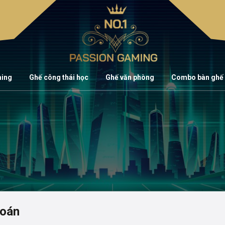
ming
Ghế công thái học
Ghế văn phòng
Combo bàn ghế
toán