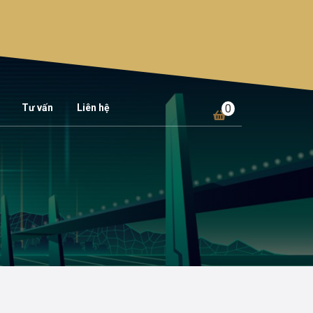
Tư vấn
Liên hệ
0
shopping
cart