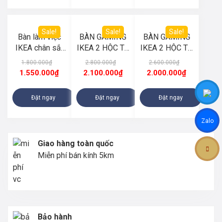
Sale!
Sale!
Sale!
Bàn làm việc
BÀN GAMING
BÀN GAMING
IKEA chân sắt
IKEA 2 HỘC TỦ
IKEA 2 HỘC TỦ
kèm 1 hộc tủ 5
– MẶT TRẮNG
– MẶT ĐEN
1.800.000
₫
2.800.000
₫
2.600.000
₫
ngăn kéo
HỘC TỦ VIỀN
HỘC TỦ
1.550.000
₫
2.100.000
₫
2.000.000
₫
(D1m4 x
ĐEN (D1m8-
TRẮNG (D1m6-
R60cm x
R60cm-
R60cm-
Đặt ngay
Đặt ngay
Đặt ngay
C75cm)
C75cm)
C75cm)
Zalo
Giao hàng toàn quốc
Miễn phí bán kính 5km
Bảo hành