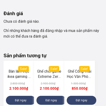
Đánh giá
Chưa có đánh giá nào.
Chỉ những khách hàng đã đăng nhập và mua sản phẩm này
mới có thể đưa ra đánh giá.
Sản phẩm tương tự
Sale!
Sale!
Sale!
Bàn làm việc
Ghế chơi game
Ghế Công Thái
ikea gaming 2
Extreme Zero
Học Văn Phòng
hộc tủ màu đen
V2 (white-
CTH-S04 Trắng
2.800.000
₫
2.900.000
₫
1.300.000
₫
(D1m8-R60-
black)
Đen
2.100.000
₫
2.100.000
₫
850.000
₫
C75)
Đặt ngay
Đặt ngay
Đặt ngay