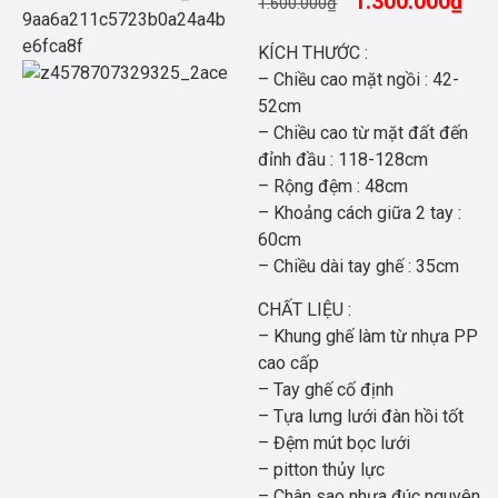
1.300.000
₫
1.600.000
₫
KÍCH THƯỚC :
– Chiều cao mặt ngồi : 42-
52cm
– Chiều cao từ mặt đất đến
đỉnh đầu : 118-128cm
– Rộng đệm : 48cm
– Khoảng cách giữa 2 tay :
60cm
– Chiều dài tay ghế : 35cm
CHẤT LIỆU :
– Khung ghế làm từ nhựa PP
cao cấp
– Tay ghế cố định
– Tựa lưng lưới đàn hồi tốt
– Đệm mút bọc lưới
– pitton thủy lực
– Chân sao nhựa đúc nguyên