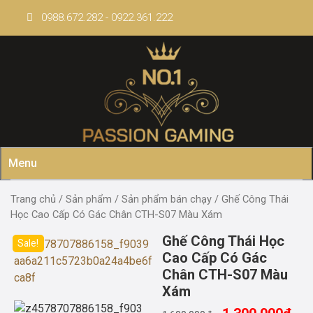
Skip
0988.672.282 - 0922.361.222
to
content
Menu
Trang chủ
/
Sản phẩm
/
Sản phẩm bán chạy
/ Ghế Công Thái
Học Cao Cấp Có Gác Chân CTH-S07 Màu Xám
Ghế Công Thái Học
Sale!
Cao Cấp Có Gác
Chân CTH-S07 Màu
Xám