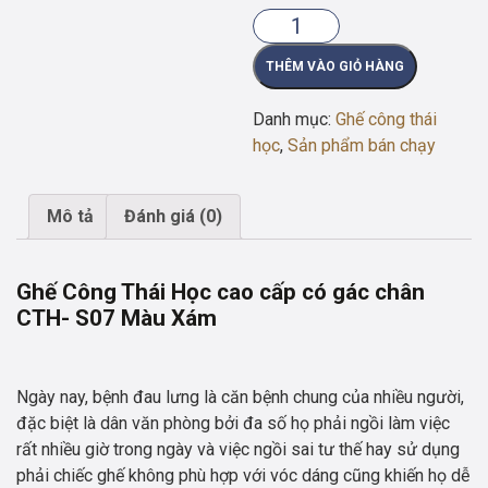
Ghế
Công
THÊM VÀO GIỎ HÀNG
Thái
Học
Danh mục:
Ghế công thái
Cao
học
,
Sản phẩm bán chạy
Cấp
Có
Gác
Mô tả
Đánh giá (0)
Chân
CTH-
S07
Ghế Công Thái Học cao cấp có gác chân
Màu
CTH- S07 Màu Xám
Xám
số
lượng
Ngày nay, bệnh đau lưng là căn bệnh chung của nhiều người,
đặc biệt là dân văn phòng bởi đa số họ phải ngồi làm việc
rất nhiều giờ trong ngày và việc ngồi sai tư thế hay sử dụng
phải chiếc ghế không phù hợp với vóc dáng cũng khiến họ dễ