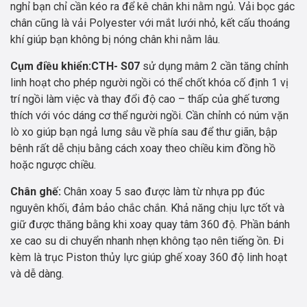
nghỉ bạn chỉ cần kéo ra để kê chân khi nằm ngủ. Vải bọc gác
chân cũng là vải Polyester với mắt lưới nhỏ, kết cấu thoáng
khí giúp bạn không bị nóng chân khi nằm lâu.
Cụm điều khiển:CTH- S07
sử dụng mâm 2 cần tăng chỉnh
linh hoạt cho phép người ngồi có thể chốt khóa cố định 1 vị
trí ngồi làm việc và thay đổi độ cao – thấp của ghế tương
thích với vóc dáng cơ thể người ngồi. Cần chỉnh có núm vặn
lò xo giúp bạn ngả lưng sâu về phía sau để thư giãn, bập
bênh rất dễ chịu bằng cách xoay theo chiều kim đồng hồ
hoặc ngược chiều.
Chân ghế:
Chân xoay 5 sao được làm từ nhựa pp đúc
nguyên khối, đảm bảo chắc chắn. Khả năng chịu lực tốt và
giữ được thăng bằng khi xoay quay tâm 360 độ. Phần bánh
xe cao su di chuyển nhanh nhẹn không tạo nên tiếng ồn. Đi
kèm là trục Piston thủy lực giúp ghế xoay 360 độ linh hoạt
và dễ dàng.