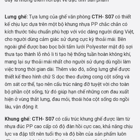
Lưng ghế:
Tựa lưng của ghế văn phòng
CTH- S07
có thiết
kế chịu lực dựa trên một bộ khung nhựa PP chắc chắn có
kích thước tiêu chuẩn phù hợp với vóc dáng người dùng Việt,
cho người dùng cảm giác sử dụng cực kỳ thoải mái. Bên
ngoài ghế được bao bọc bởi tấm lưới Polyester mật độ sợi
thưa tạo thành lỗ nhỏ li ti tạo hệ thống tuần hoàn không khí,
mang lại sự thoải mái nhất cho người sử dụng dù ngồi làm
việc trong thời gian dài. Thêm vào đó, sống lưng ghế được
thiết kế theo hình chữ S dọc theo đường cong cột sống và
ôm sát cơ thể, tạo nên cấu trúc nâng đỡ tuyệt vời cho toàn
bộ phần cột sống, từ đó giúp hạn chế những cơn đau xuất
hiện ở vùng thắt lưng, đau mỏi, thoái hóa cột sống do ngồi
lâu, vận động ít.
Khung ghế: CTH- S07
có cấu trúc khung ghế được làm từ
nhựa đúc PP cao cấp có độ đàn hồi cực cao, khả năng chịu
lực va đập tốt nên tuổi thọ và độ bền của sản phẩm luôn