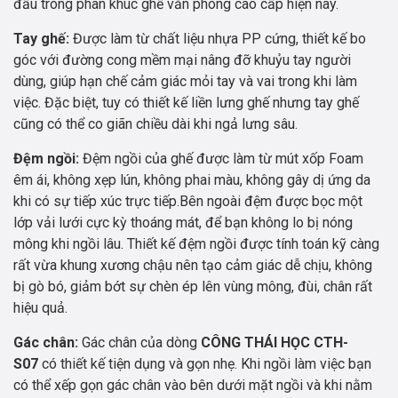
đầu trong phân khúc ghế văn phòng cao cấp hiện nay.
Tay ghế:
Được làm từ chất liệu nhựa PP cứng, thiết kế bo
góc với đường cong mềm mại nâng đỡ khuỷu tay người
dùng, giúp hạn chế cảm giác mỏi tay và vai trong khi làm
việc. Đặc biệt, tuy có thiết kế liền lưng ghế nhưng tay ghế
cũng có thể co giãn chiều dài khi ngả lưng sâu.
Đệm ngồi:
Đệm ngồi của ghế được làm từ mút xốp Foam
êm ái, không xẹp lún, không phai màu, không gây dị ứng da
khi có sự tiếp xúc trực tiếp.Bên ngoài đệm được bọc một
lớp vải lưới cực kỳ thoáng mát, để bạn không lo bị nóng
mông khi ngồi lâu. Thiết kế đệm ngồi được tính toán kỹ càng
rất vừa khung xương chậu nên tạo cảm giác dễ chịu, không
bị gò bó, giảm bớt sự chèn ép lên vùng mông, đùi, chân rất
hiệu quả.
Gác chân:
Gác chân của dòng
CÔNG THÁI HỌC CTH-
S07
có thiết kế tiện dụng và gọn nhẹ. Khi ngồi làm việc bạn
có thể xếp gọn gác chân vào bên dưới mặt ngồi và khi nằm