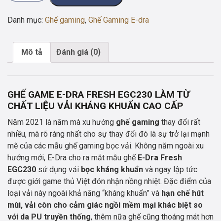
game
E-
Danh mục:
Ghế gaming
,
Ghế Gaming E-dra
Dra
Fresh
EGC230
Mô tả
Đánh giá (0)
số
lượng
GHẾ GAME E-DRA FRESH EGC230 LÀM TỪ
CHẤT LIỆU VẢI KHÁNG KHUẨN CAO CẤP
Năm 2021 là năm mà xu hướng
ghế gaming
thay đổi rất
nhiều, mà rõ ràng nhất cho sự thay đổi đó là sự trở lại mạnh
mẽ của các mẫu ghế gaming bọc vải. Không năm ngoài xu
hướng mới, E-Dra cho ra mắt mẫu ghế
E-Dra Fresh
EGC230
sử dụng vải
bọc kháng khuẩn
và ngay lập tức
được giới game thủ Việt đón nhận nồng nhiệt. Đặc điểm của
loại vải này ngoài khả năng “kháng khuẩn” và
hạn chế hút
mùi, vải còn cho cảm giác ngồi mềm mại khác biệt so
với da PU truyền thống
, thêm nữa ghế cũng thoáng mát hơn