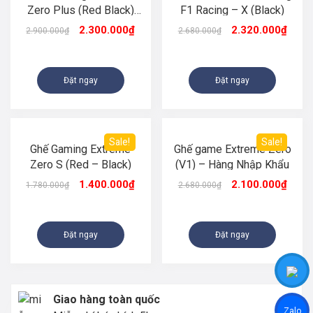
Zero Plus (Red Black)
F1 Racing – X (Black)
Hàng nhập khẩu
2.300.000
₫
2.320.000
₫
2.900.000
₫
2.680.000
₫
Đặt ngay
Đặt ngay
Sale!
Sale!
Ghế Gaming Extreme
Ghế game Extreme Zero
Zero S (Red – Black)
(V1) – Hàng Nhập Khẩu
1.400.000
₫
2.100.000
₫
1.780.000
₫
2.680.000
₫
Đặt ngay
Đặt ngay
Giao hàng toàn quốc
Zalo