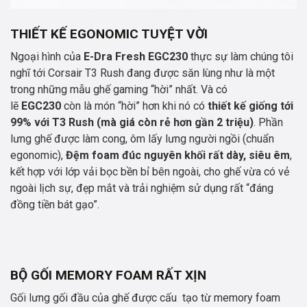
THIẾT KẾ EGONOMIC TUYỆT VỜI
Ngoại hình của
E-Dra Fresh EGC230
thực sự làm chúng tôi
nghĩ tới Corsair T3 Rush đang được săn lùng như là một
trong những mẫu ghế gaming “hời” nhất. Và có
lẽ
EGC230
còn là món “hời” hơn khi nó có
thiết kế giống tới
99% với T3 Rush (mà giá còn rẻ hơn gần 2 triệu)
. Phần
lưng ghế được làm cong, ôm lấy lưng người ngồi (chuẩn
egonomic),
Đệm foam đúc nguyên khối rất dày, siêu êm
,
kết hợp với lớp vải bọc bền bỉ bên ngoài, cho ghế vừa có vẻ
ngoài lịch sự, đẹp mắt và trải nghiệm sử dụng rất “đáng
đồng tiền bát gạo”.
BỘ GỐI MEMORY FOAM RẤT XỊN
Gối lưng gối đầu của ghế được cấu tạo từ memory foam