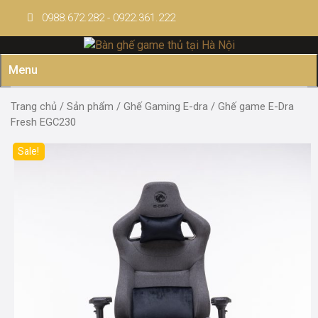
Skip
0988.672.282 - 0922.361.222
to
content
Menu
Trang chủ
/
Sản phẩm
/
Ghế Gaming E-dra
/ Ghế game E-Dra
Fresh EGC230
Sale!