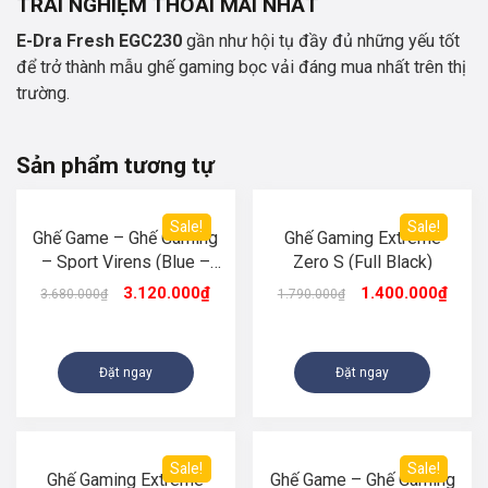
TRẢI NGHIỆM THOẢI MÁI NHẤT
E-Dra Fresh EGC230
gần như hội tụ đầy đủ những yếu tốt
để trở thành mẫu ghế gaming bọc vải đáng mua nhất trên thị
trường.
Sản phẩm tương tự
Sale!
Sale!
Ghế Game – Ghế Gaming
Ghế Gaming Extreme
– Sport Virens (Blue –
Zero S (Full Black)
Black)
3.120.000
₫
1.400.000
₫
3.680.000
₫
1.790.000
₫
Đặt ngay
Đặt ngay
Sale!
Sale!
Ghế Gaming Extreme
Ghế Game – Ghế Gaming