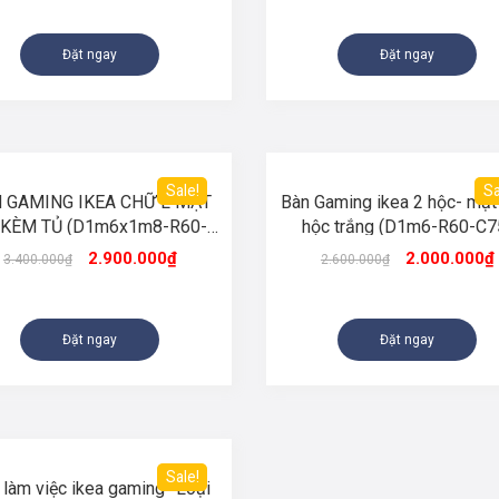
Đặt ngay
Đặt ngay
Sale!
Sa
 GAMING IKEA CHỮ L MẶT
Bàn Gaming ikea 2 hộc- mặt
 KÈM TỦ (D1m6x1m8-R60-
hộc trắng (D1m6-R60-C7
C75)
2.900.000
₫
2.000.000
₫
3.400.000
₫
2.600.000
₫
Đặt ngay
Đặt ngay
Sale!
 làm việc ikea gaming- Loại