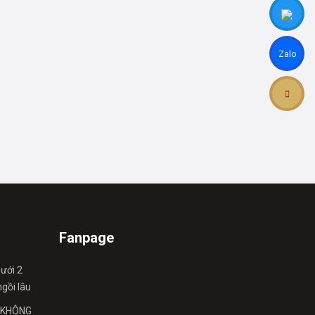
Zalo
Fanpage
ưới 2
gồi lâu
g KHÔNG