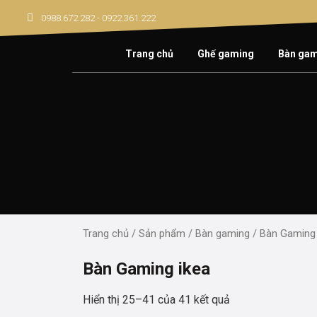
Skip
0988.672.282 - 0922.361.222
to
content
Trang chủ
Ghế gaming
Bàn ga
Trang chủ
/
Sản phẩm
/
Bàn gaming
/
Bàn Gaming 
Bàn Gaming ikea
Hiển thị 25–41 của 41 kết quả