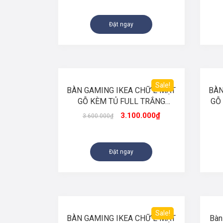
Đặt ngay
Sale!
BÀN GAMING IKEA CHỮ L MẶT
BÀN
GỖ KÈM TỦ FULL TRẮNG
GỖ
(D2mx1m6-R60-C75)
3.100.000
₫
3.600.000
₫
Đặt ngay
Sale!
BÀN GAMING IKEA CHỮ L MẶT
Bàn