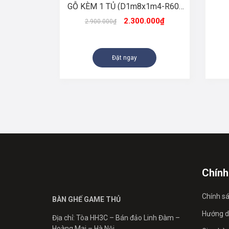
GỖ KÈM 1 TỦ (D1m8x1m4-R60-
C75)
2.300.000
₫
2.900.000
₫
Đặt ngay
Chính
Chính s
BÀN GHẾ GAME THỦ
Hướng d
Địa chỉ: Tòa HH3C – Bán đảo Linh Đàm –
Hoàng Mai – Hà Nội.