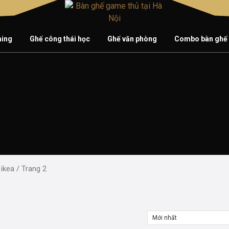
ming
Ghế công thái học
Ghế văn phòng
Combo bàn ghế
ikea
/ Trang 2