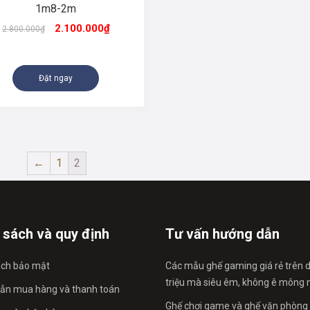
1m8-2m
2.100.000
₫
2.800.000
₫
Đặt ngay
←
1
2
 sách và quy định
Tư vấn hướng dẫn
ách bảo mật
Các mẫu ghế gaming giá rẻ trên d
triệu mà siêu êm, không ê mông n
ẫn mua hàng và thanh toán
Ghế chơi game và ghế văn phòn