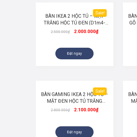
Sale!
BÀN IKEA 2 HỘC TỦ – MẶT
BÀN
TRẮNG HỘC TỦ ĐEN (D1m4-
GỖ
R60cm-C75cm)
2.000.000
₫
2.500.000
₫
Đặt ngay
Sale!
BÀN GAMING IKEA 2 HỘC TỦ –
BÀN
MẶT ĐEN HỘC TỦ TRẮNG
MẶ
(D1m8-R60cm-C75cm)
2.100.000
₫
2.800.000
₫
Đặt ngay