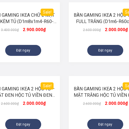
Sale!
Sa
 GAMING IKEA CHỮ L MẶT
BÀN GAMING IKEA 2 HỘC 
 KÈM TỦ (D1m8x1m4-R60-
FULL TRẮNG (D1m6-R60
C75)
C75cm)
2.900.000
₫
2.000.000
₫
3.400.000
₫
2.600.000
₫
Đặt ngay
Đặt ngay
Sale!
Sa
 GAMING IKEA 2 HỘC TỦ –
BÀN GAMING IKEA 2 HỘC 
T ĐEN HỘC TỦ VIỀN ĐEN
MẶT TRẮNG HỘC TỦ VIỀN
(D1m6-R60cm-C75cm)
(D1m6-R60cm-C75cm)
2.000.000
₫
2.000.000
₫
2.600.000
₫
2.600.000
₫
Đặt ngay
Đặt ngay