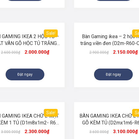
Sale!
Sa
 GAMING IKEA 2 HỘC TỦ –
Bàn Gaming ikea – 2 hộc 
T VÂN GỖ HỘC TỦ TRẮNG
trắng viền đen (D2m-R60-
(D1m6-R60cm-C75cm)
2.000.000
₫
2.150.000
₫
2.600.000
₫
2.900.000
₫
Đặt ngay
Đặt ngay
Sale!
Sa
 GAMING IKEA CHỮ L MẶT
BÀN GAMING IKEA CHỮ L
KÈM 1 TỦ (D1m8x1m2- R60-
GỖ KÈM TỦ (D2mx1m6-R
C75)
C75) – Có thanh xà dưới mặ
2.300.000
₫
3.100.000
₫
3.000.000
₫
3.600.000
₫