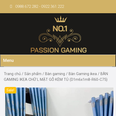
Skip
0988.672.282 - 0922.361.222
to
content
Menu
Trang chủ
/
Sản phẩm
/
Bàn gaming
/
Bàn Gaming ikea
/ BÀN
GAMING IKEA CHỮ L MẶT GỖ KÈM TỦ (D1m6x1m8-R60-C75)
Sale!