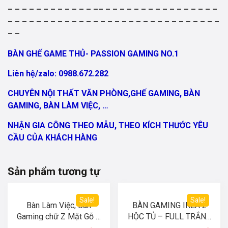
– – – – – – – – – – – – –– – – – – – – – – – – – – – – – –
– – – – – – – – – – – – – – – – – – – – – – – – – – – – – –
– –
BÀN GHẾ GAME THỦ- PASSION GAMING NO.1
Liên hệ/zalo: 0988.672.282
CHUYÊN NỘI THẤT VĂN PHÒNG,GHẾ GAMING, BÀN
GAMING, BÀN LÀM VIỆC, …
NHẬN GIA CÔNG THEO MẪU, THEO KÍCH THƯỚC YÊU
CẦU CỦA KHÁCH HÀNG
Sản phẩm tương tự
Sale!
Sale!
Bàn Làm Việc, Bàn
BÀN GAMING IKEA 2
Gaming chữ Z Mặt Gỗ –
HỘC TỦ – FULL TRẮNG
Màu Đen
(D1m6-R60cm-C75cm)