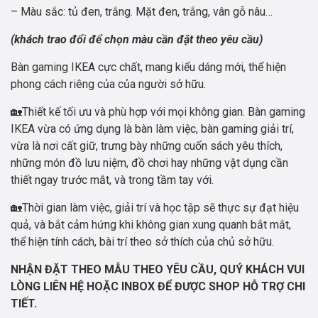
– Màu sắc: tủ đen, trắng. Mặt đen, trắng, vân gỗ nâu…
(khách trao đổi để chọn màu cần đặt theo yêu cầu)
Bàn gaming IKEA cực chất, mang kiểu dáng mới, thể hiện
phong cách riêng của của người sở hữu.
🏡Thiết kế tối ưu và phù hợp với mọi không gian. Bàn gaming
IKEA vừa có ứng dụng là bàn làm việc, bàn gaming giải trí,
vừa là nơi cất giữ, trưng bày những cuốn sách yêu thích,
những món đồ lưu niệm, đồ chơi hay những vật dụng cần
thiết ngay trước mắt, và trong tầm tay với.
🏡Thời gian làm việc, giải trí và học tập sẽ thực sự đạt hiệu
quả, và bắt cảm hứng khi không gian xung quanh bắt mắt,
thể hiện tính cách, bài trí theo sở thích của chủ sở hữu.
NHẬN ĐẶT THEO MẪU THEO YÊU CẦU,
QUÝ KHÁCH VUI
LÒNG LIÊN HỆ HOẶC INBOX ĐỂ ĐƯỢC SHOP HỖ TRỢ CHI
TIẾT.