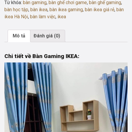
Từ khóa:
bàn gaming
,
bàn ghế chơi game
,
bàn ghế gaming
,
L
bàn học tập
,
bàn ikea
,
bàn ikea gaming
,
bàn ikea giá rẻ
,
bàn
MẶT
ikea Hà Nội
,
bàn làm việc
,
ikea
GỖ
KÈM
TỦ
Mô tả
Đánh giá (0)
(D1m6x1m8-
R60-
Chi tiết về Bàn Gaming IKEA:
C75)
số
lượng