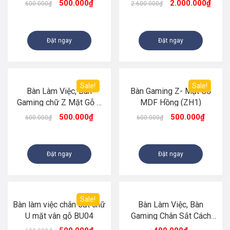
500.000
₫
2.000.000
₫
600.000
₫
2.600.000
₫
Đặt ngay
Đặt ngay
Sale!
Sale!
Bàn Làm Việc, Bàn
Bàn Gaming Z- Mặt Gỗ
Gaming chữ Z Mặt Gỗ –
MDF Hồng (ZH1)
Màu Trắng Đen ZG01
500.000
₫
500.000
₫
600.000
₫
600.000
₫
Đặt ngay
Đặt ngay
Sale!
Bàn làm việc chân sắt chữ
Bàn Làm Việc, Bàn
U mặt vân gỗ BU04
Gaming Chân Sắt Cách
Điệu (BLV-CS04)