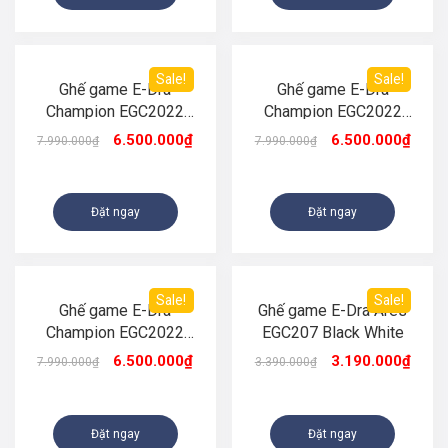
Sale!
Sale!
Ghế game E-Dra
Ghế game E-Dra
Champion EGC2022
Champion EGC2022
NAPPA- LUX Black
NAPPA- NAVY
6.500.000
₫
6.500.000
₫
7.990.000
₫
7.990.000
₫
Đặt ngay
Đặt ngay
Sale!
Sale!
Ghế game E-Dra
Ghế game E-Dra Ares
Champion EGC2022
EGC207 Black White
NAPPA- LUX WHITE
6.500.000
₫
3.190.000
₫
7.990.000
₫
3.390.000
₫
Đặt ngay
Đặt ngay