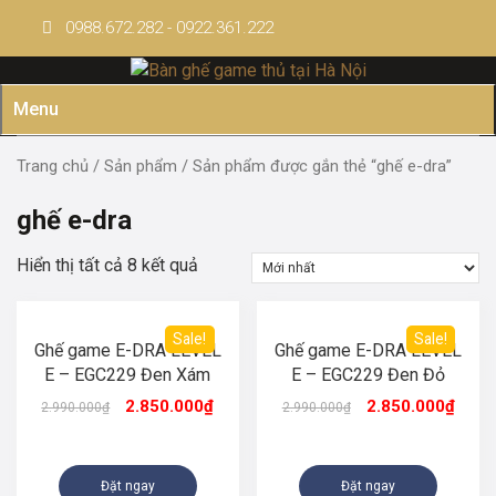
Skip
0988.672.282 - 0922.361.222
to
content
Menu
Trang chủ
/
Sản phẩm
/ Sản phẩm được gắn thẻ “ghế e-dra”
ghế e-dra
Hiển thị tất cả 8 kết quả
Sale!
Sale!
Ghế game E-DRA LEVEL
Ghế game E-DRA LEVEL
E – EGC229 Đen Xám
E – EGC229 Đen Đỏ
2.850.000
₫
2.850.000
₫
2.990.000
₫
2.990.000
₫
Đặt ngay
Đặt ngay