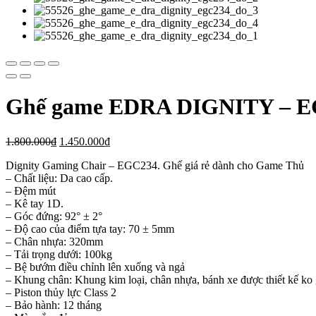
Ghế game EDRA DIGNITY – E
1.800.000
₫
1.450.000
₫
Dignity Gaming Chair – EGC234.
Ghế giá rẻ dành cho Game Thủ
– Chất liệu: Da cao cấp.
– Đệm mút
– Kê tay 1D.
– Góc đứng: 92° ± 2°
– Độ cao của điểm tựa tay: 70 ± 5mm
– Chân nhựa: 320mm
– Tải trọng dưới: 100kg
– Bệ bướm điều chỉnh lên xuống và ngả
– Khung chân: Khung kim loại, chân nhựa, bánh xe được thiết kế ko 
– Piston thủy lực Class 2
– Bảo hành: 12 tháng