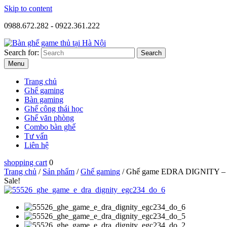
Skip to content
0988.672.282 - 0922.361.222
Search for:
Menu
Trang chủ
Ghế gaming
Bàn gaming
Ghế công thái học
Ghế văn phòng
Combo bàn ghế
Tư vấn
Liên hệ
shopping cart
0
Trang chủ
/
Sản phẩm
/
Ghế gaming
/ Ghế game EDRA DIGNITY –
Sale!