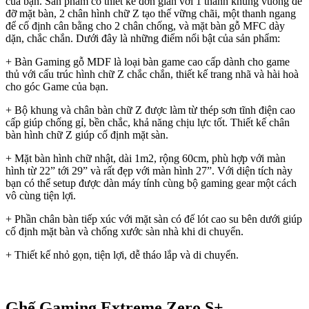
của bạn. Sản phẩm có thiết kế đơn giản với 1 thanh khung vuông để
đỡ mặt bàn, 2 chân hình chữ Z tạo thế vững chãi, một thanh ngang
để cố định cân bằng cho 2 chân chống, và mặt bàn gỗ MFC dày
dặn, chắc chắn. Dưới đây là những điểm nổi bật của sản phẩm:
+ Bàn Gaming gỗ MDF là loại bàn game cao cấp dành cho game
thủ với cấu trúc hình chữ Z chắc chắn, thiết kế trang nhã và hài hoà
cho góc Game của bạn.
+ Bộ khung và chân bàn chữ Z được làm từ thép sơn tĩnh điện cao
cấp giúp chống gỉ, bền chắc, khả năng chịu lực tốt. Thiết kế chân
bàn hình chữ Z giúp cố định mặt sàn.
+ Mặt bàn hình chữ nhật, dài 1m2, rộng 60cm, phù hợp với màn
hình từ 22” tới 29” và rất đẹp với màn hình 27”. Với diện tích này
bạn có thể setup được dàn máy tính cùng bộ gaming gear một cách
vô cùng tiện lợi.
+ Phần chân bàn tiếp xúc với mặt sàn có đế lót cao su bên dưới giúp
cố định mặt bàn và chống xước sàn nhà khi di chuyển.
+ Thiết kế nhỏ gọn, tiện lợi, dễ tháo lắp và di chuyển.
Ghế Gaming Extreme Zero S+