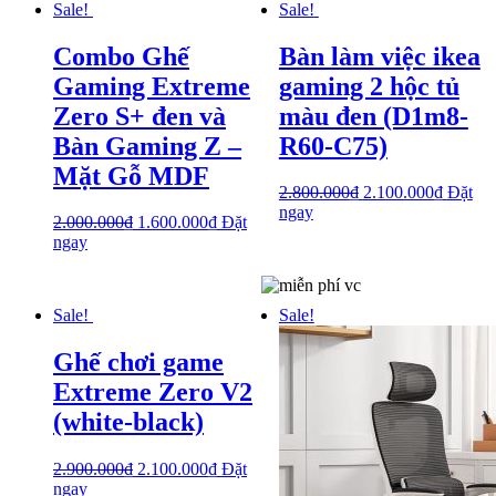
Sale!
Sale!
Combo Ghế
Bàn làm việc ikea
Gaming Extreme
gaming 2 hộc tủ
Zero S+ đen và
màu đen (D1m8-
Bàn Gaming Z –
R60-C75)
Mặt Gỗ MDF
2.800.000
₫
2.100.000
₫
Đặt
ngay
2.000.000
₫
1.600.000
₫
Đặt
ngay
Sale!
Sale!
Ghế chơi game
Extreme Zero V2
(white-black)
2.900.000
₫
2.100.000
₫
Đặt
ngay