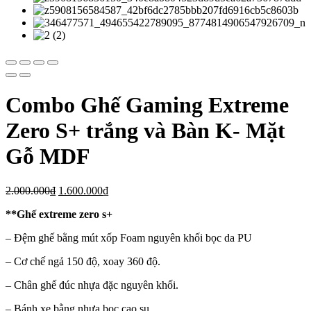
Combo Ghế Gaming Extreme
Zero S+ trắng và Bàn K- Mặt
Gỗ MDF
2.000.000
₫
1.600.000
₫
**Ghế extreme zero s+
– Đệm ghế bằng mút xốp Foam nguyên khối bọc da PU
– Cơ chế ngả 150 độ, xoay 360 độ.
– Chân ghế đúc nhựa đặc nguyên khối.
– Bánh xe bằng nhựa bọc cao su.