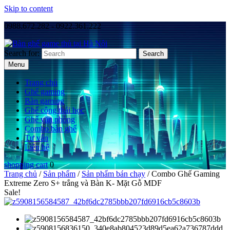
Skip to content
0988.672.282 - 0922.361.222
Search for:
Menu
Trang chủ
Ghế gaming
Bàn gaming
Ghế công thái học
Ghế văn phòng
Combo bàn ghế
Tư vấn
Liên hệ
shopping cart
0
Trang chủ
/
Sản phẩm
/
Sản phẩm bán chạy
/ Combo Ghế Gaming
Extreme Zero S+ trắng và Bàn K- Mặt Gỗ MDF
Sale!