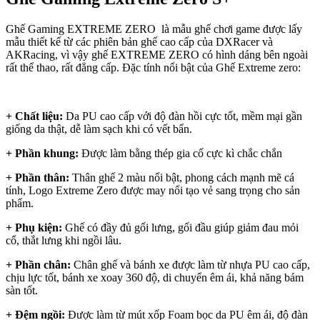
Ghế Gaming EXTREME ZERO là mẫu ghế chơi game được lấy
mẫu thiết kế từ các phiên bản ghế cao cấp của DXRacer và
AKRacing, vì vậy ghế EXTREME ZERO có hình dáng bên ngoài
rất thể thao, rất đẳng cấp. Đặc tính nổi bật của Ghế Extreme zero:
+ Chất liệu:
Da PU cao cấp với độ đàn hồi cực tốt, mềm mại gần
giống da thật, dễ làm sạch khi có vết bẩn.
+ Phần khung:
Được làm bằng thép gia cố cực kì chắc chắn
+ Phần thân:
Thân ghế 2 màu nổi bật, phong cách mạnh mẽ cá
tính, Logo Extreme Zero được may nổi tạo vẻ sang trọng cho sản
phẩm.
+ Phụ kiện:
Ghế có đầy đủ gối lưng, gối đầu giúp giảm đau mỏi
cổ, thắt lưng khi ngồi lâu.
+ Phần chân:
Chân ghế và bánh xe được làm từ nhựa PU cao cấp,
chịu lực tốt, bánh xe xoay 360 độ, di chuyển êm ái, khả năng bám
sàn tốt.
+ Đệm ngồi:
Được làm từ mút xốp Foam bọc da PU êm ái, độ đàn