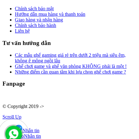
Chính sách bảo mật
Hướng dẫn mua hàng và thanh toán
Giao hàng và nhận hàng
Chính sách bảo hành
Liên hệ
Tư vấn hướng dẫn
Các mẫu ghế gaming giá rẻ trên dưới 2 triệu mà siêu êm,
không ê mông ngồi lâu
Ghế chơi game và ghế văn phòng KHÔNG phải là một !
Những điểm cần quan tâm khi lựa chọn ghế chơi game ?
Fanpage
© Copyright 2019 ->
Scroll Up
Nhắn tin
Zalo
Nhắn tin