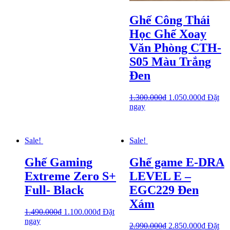
Ghế Công Thái
Học Ghế Xoay
Văn Phòng CTH-
S05 Màu Trắng
Đen
1.300.000
₫
1.050.000
₫
Đặt
ngay
Sale!
Sale!
Ghế Gaming
Ghế game E-DRA
Extreme Zero S+
LEVEL E –
Full- Black
EGC229 Đen
Xám
1.490.000
₫
1.100.000
₫
Đặt
ngay
2.990.000
₫
2.850.000
₫
Đặt