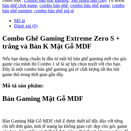
Danh mục:
Combo bàn ghế gaming
,
Sản phẩm bán chạy
Từ khóa:
bàn ghế chơi game
,
combo bàn ghế
,
combo bàn ghế game
,
combo
bàn ghế gaming
,
combo bàn ghế giá rẻ
Mô tả
Đánh giá (0)
Combo Ghế Gaming Extreme Zero S +
trắng và Bàn K Mặt Gỗ MDF
Nếu bạn đang chuẩn bị đầu tư một bộ bàn ghế gaming mới cho góc
game của mình thì Combo 1 sẽ là sự lựa chọn tuyệt vời cho bạn.
Đây là một combo bàn ghế gaming giá rẻ chất lượng rất thu hút
game thủ trong thời gian gần đây.
Mô tả sản phẩm:
Bàn Gaming Mặt Gỗ MDF
Bàn Gaming Mặt Gỗ MDF chữ Z được thiết kế độc đáo với từng
chi tiết đơn giản, tinh tế mang lại không gian cực đẹp cho góc game