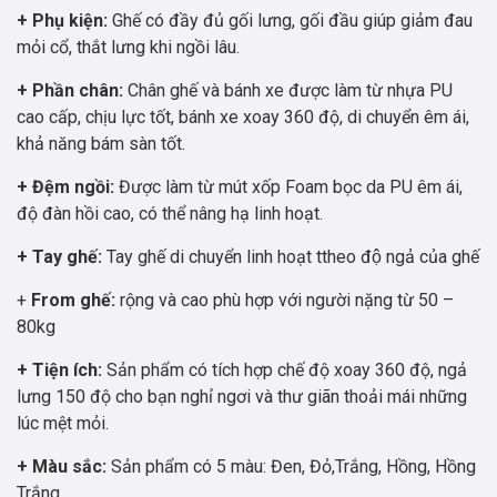
+ Phụ kiện:
Ghế có đầy đủ gối lưng, gối đầu giúp giảm đau
mỏi cổ, thắt lưng khi ngồi lâu.
+ Phần chân:
Chân ghế và bánh xe được làm từ nhựa PU
cao cấp, chịu lực tốt, bánh xe xoay 360 độ, di chuyển êm ái,
khả năng bám sàn tốt.
+ Đệm ngồi:
Được làm từ mút xốp Foam bọc da PU êm ái,
độ đàn hồi cao, có thể nâng hạ linh hoạt.
+ Tay ghế:
Tay ghế di chuyển linh hoạt ttheo độ ngả của ghế
+
From ghế:
rộng và cao phù hợp với người nặng từ 50 –
80kg
+ Tiện ích:
Sản phẩm có tích hợp chế độ xoay 360 độ, ngả
lưng 150 độ cho bạn nghỉ ngơi và thư giãn thoải mái những
lúc mệt mỏi.
+ Màu sắc:
Sản phẩm có 5 màu: Đen, Đỏ,Trắng, Hồng, Hồng
Trắng