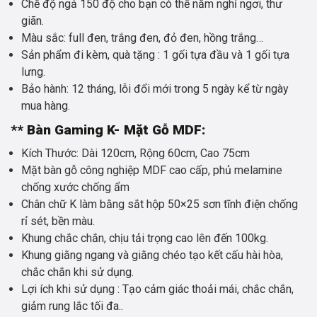
Chế độ ngả 150 độ cho bạn có thể nằm nghỉ ngơi, thư
giãn.
Màu sắc: full đen, trắng đen, đỏ đen, hồng trắng…
Sản phẩm đi kèm, quà tặng : 1 gối tựa đầu và 1 gối tựa
lưng.
Bảo hành: 12 tháng, lỗi đổi mới trong 5 ngày kể từ ngày
mua hàng.
** Bàn Gaming K- Mặt Gỗ MDF:
Kích Thước: Dài 120cm, Rộng 60cm, Cao 75cm
Mặt bàn gỗ công nghiệp MDF cao cấp, phủ melamine
chống xước chống ẩm
Chân chữ K làm bằng sắt hộp 50×25 sơn tĩnh điện chống
rỉ sét, bền màu.
Khung chắc chắn, chịu tải trọng cao lên đến 100kg.
Khung giằng ngang và giằng chéo tạo kết cấu hài hòa,
chắc chắn khi sử dụng.
Lợi ích khi sử dụng : Tạo cảm giác thoải mái, chắc chắn,
giảm rung lắc tối đa..