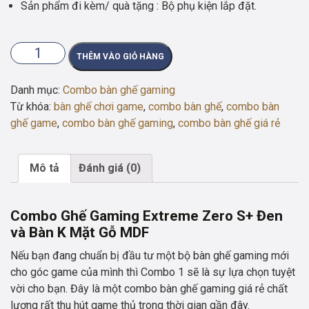
Sản phẩm đi kèm/ quà tặng : Bộ phụ kiện lắp đặt.
Combo
THÊM VÀO GIỎ HÀNG
Ghế
Gaming
Danh mục:
Combo bàn ghế gaming
Extreme
Từ khóa:
bàn ghế chơi game
,
combo bàn ghế
,
combo bàn
Zero
ghế game
,
combo bàn ghế gaming
,
combo bàn ghế giá rẻ
S+
Đen
và
Mô tả
Đánh giá (0)
Bàn
K
Combo Ghế Gaming Extreme Zero S+ Đen
Mặt
và Bàn K Mặt Gỗ MDF
Gỗ
MDF
Nếu bạn đang chuẩn bị đầu tư một bộ bàn ghế gaming mới
số
cho góc game của mình thì Combo 1 sẽ là sự lựa chọn tuyệt
lượng
vời cho bạn. Đây là một combo bàn ghế gaming giá rẻ chất
lượng rất thu hút game thủ trong thời gian gần đây.