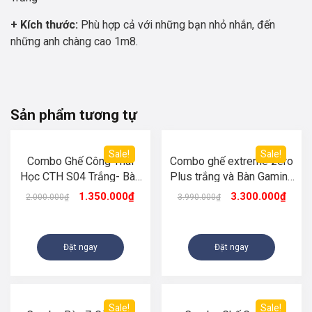
+ Kích thước:
Phù hợp cả với những bạn nhỏ nhắn, đến
những anh chàng cao 1m8.
Sản phẩm tương tự
Sale!
Sale!
Combo Ghế Công Thái
Combo ghế extreme zero
Học CTH S04 Trắng- Bàn
Plus trắng và Bàn Gaming
K Gỗ Đen
Z-đen Mặt Kính Cường
1.350.000
₫
3.300.000
₫
2.000.000
₫
3.990.000
₫
Lực
Đặt ngay
Đặt ngay
Sale!
Sale!