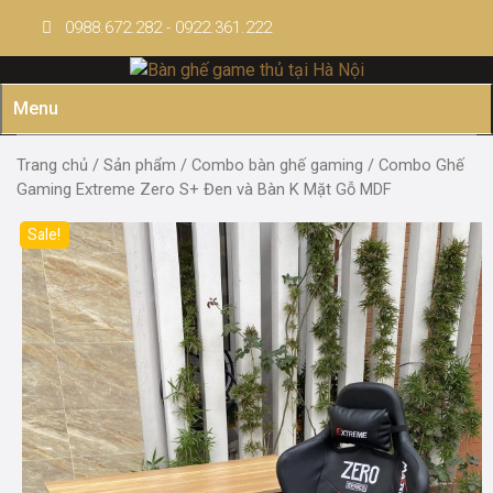
Skip
0988.672.282 - 0922.361.222
to
content
Menu
Trang chủ
/
Sản phẩm
/
Combo bàn ghế gaming
/ Combo Ghế
Gaming Extreme Zero S+ Đen và Bàn K Mặt Gỗ MDF
Sale!