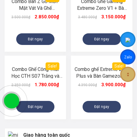
Combo Bàn Z Gỗ MDF
Combo Ghế Gaming
Mặt Vát Và Ghế
Extreme Zero V1 + Bàn
Lamborghini
Z-Desk Mặt Kính Cường
2.850.000
₫
3.150.000
₫
3.500.000
₫
3.480.000
₫
Lực
Đặt ngay
Đặt ngay
Zalo
Sale!
Sale!
Combo Ghế Công Thái
Combo ghế Extreme zero
Học CTH S07 Trắng và
Plus và Bàn Gamezone-
Bàn Z Đen
Mặt Kính Cường Lực
1.780.000
₫
3.900.000
₫
2.350.000
₫
4.390.000
₫
Đặt ngay
Đặt ngay
Giao hàng toàn quốc