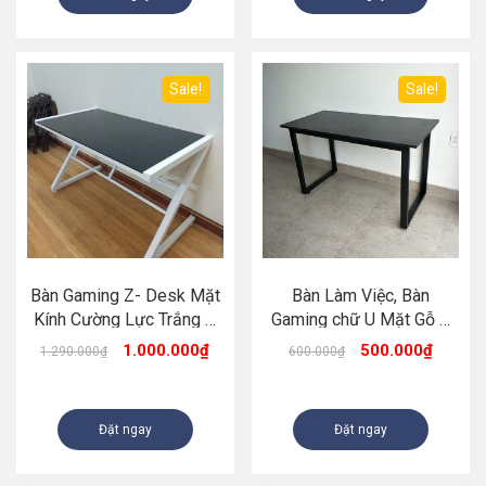
Sale!
Sale!
Bàn Gaming Z- Desk Mặt
Bàn Làm Việc, Bàn
Kính Cường Lực Trắng –
Gaming chữ U Mặt Gỗ –
ZK2
Màu Đen
1.000.000
₫
500.000
₫
1.290.000
₫
600.000
₫
Đặt ngay
Đặt ngay