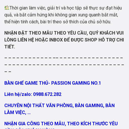
Thời gian làm việc, giải trí và học tập sẽ thực sự đạt hiệu
quả, và bắt cảm hứng khi không gian xung quanh bắt mắt,
thể hiện tính cách, bài trí theo sở thích của chủ sở hữu.
NHẬN ĐẶT THEO MẪU THEO YÊU CẦU,
QUÝ KHÁCH VUI
LÒNG LIÊN HỆ HOẶC INBOX ĐỂ ĐƯỢC SHOP HỖ TRỢ CHI
TIẾT.
– – – – – – – – – – – – –– – – – – – – – – – – – – – – – –
– – – – – – – – – – – – – – – – – – – – – – – – – – – – – –
– –
BÀN GHẾ GAME THỦ- PASSION GAMING NO.1
Liên hệ/zalo: 0988.672.282
CHUYÊN NỘI THẤT VĂN PHÒNG, BÀN GAMING, BÀN
LÀM VIỆC, …
NHẬN GIA CÔNG THEO MẪU, THEO KÍCH THƯỚC YÊU