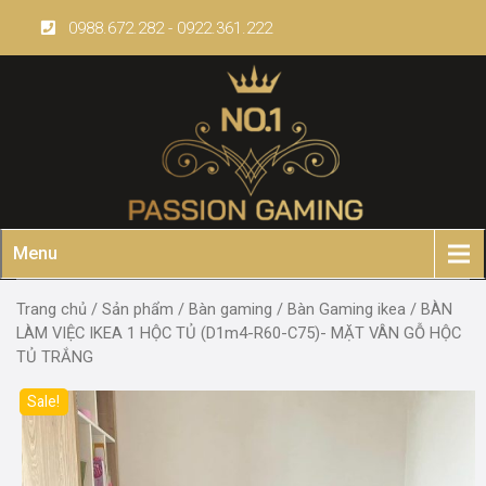
Skip
0988.672.282 - 0922.361.222
to
content
Menu
Trang chủ
/
Sản phẩm
/
Bàn gaming
/
Bàn Gaming ikea
/ BÀN
LÀM VIỆC IKEA 1 HỘC TỦ (D1m4-R60-C75)- MẶT VÂN GỖ HỘC
TỦ TRẮNG
Sale!