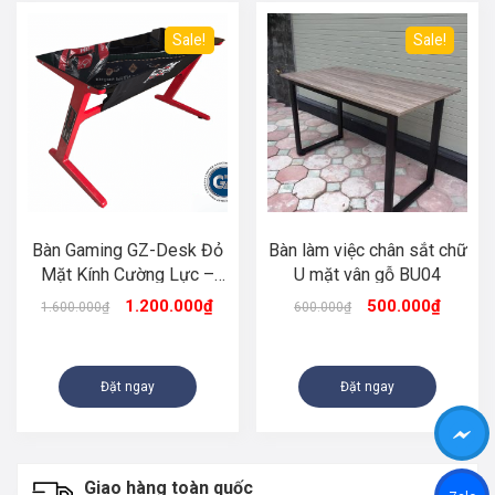
Sale!
Sale!
Bàn Gaming GZ-Desk Đỏ
Bàn làm việc chân sắt chữ
Mặt Kính Cường Lực –
U mặt vân gỗ BU04
Siêu Phẩm Bàn Gaming
1.200.000
₫
500.000
₫
1.600.000
₫
600.000
₫
Đặt ngay
Đặt ngay
Giao hàng toàn quốc