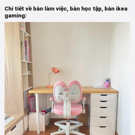
(D1m4-
Chi tiết về bàn làm việc, bàn học tập, bàn ikea
R60-
gaming:
C75)-
MẶT
VÂN
GỖ
HỘC
TỦ
TRẮNG
số
lượng