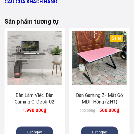
CẦU CỦA KHÁCH HÀNG
Sản phẩm tương tự
Sale!
Bàn Làm Việc, Bàn
Bàn Gaming Z- Mặt Gỗ
Gaming C-Desk-02
MDF Hồng (ZH1)
1.990.000
₫
500.000
₫
600.000
₫
Đặt ngay
Đặt ngay