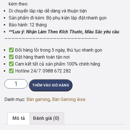
kèm theo
Di chuyển lắp ráp dễ dàng và thuận tiện
Sản phẩm đi kèm: Bộ phụ kiện lắp đặt.nhanh gọn
Bảo hành: 12 tháng
**Lưu ý: Nhận Làm Theo Kích Thước, Màu Sắc yêu cầu
——————————————————————————–
Đổi hàng lỗi trong 5 ngày, thủ tục nhanh gọn
Đặt hàng thanh toán tận nơi
Cam kết tất cả sản phẩm 100% chính hãng
Hotline 24/7:
0988 672 282
BÀN
THÊM VÀO GIỎ HÀNG
LÀM
VIỆC
Danh mục:
Bàn gaming
,
Bàn Gaming ikea
IKEA
1
HỘC
Mô tả
Đánh giá (0)
TỦ