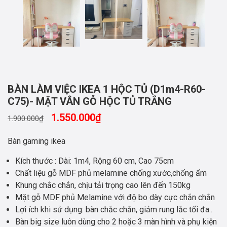
BÀN LÀM VIỆC IKEA 1 HỘC TỦ (D1m4-R60-
C75)- MẶT VÂN GỖ HỘC TỦ TRẮNG
1.550.000
₫
1.900.000
₫
Bàn gaming ikea
Kích thước : Dài: 1m4, Rộng 60 cm, Cao 75cm
Chất liệu gỗ MDF phủ melamine chống xước,chống ẩm
Khung chắc chắn, chịu tải trọng cao lên đến 150kg
Mặt gỗ MDF phủ Melamine với độ bo dày cực chắn chắn
Lợi ích khi sử dụng: bàn chắc chắn, giảm rung lắc tối đa..
Bàn big size luôn dùng cho 2 hoặc 3 màn hình và phụ kiện