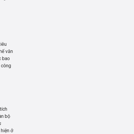
tiêu
ghế văn
c bao
i công
tích
àn bộ
s
 hiện ở