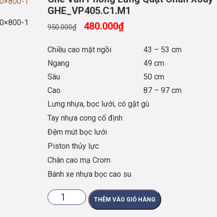
GHE_VP405.C1.M1
480.000
₫
950.000
₫
Chiều cao mặt ngồi
43 – 53 cm
Ngang
49 cm
Sâu
50 cm
Cao
87 – 97 cm
Lưng nhựa, bọc lưới, có gật gù
Tay nhựa cong cố định
Đệm mút bọc lưới
Piston thủy lực
Chân cao mạ Crom
Bánh xe nhựa bọc cao su
Ghế
THÊM VÀO GIỎ HÀNG
Văn