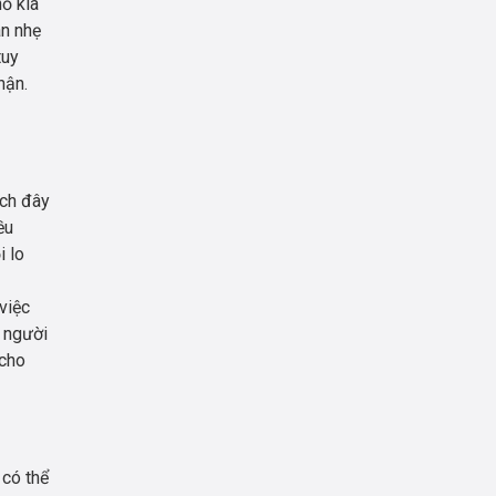
hỗ kia
ân nhẹ
tuy
hận.
ách đây
ều
i lo
việc
% người
 cho
 có thể