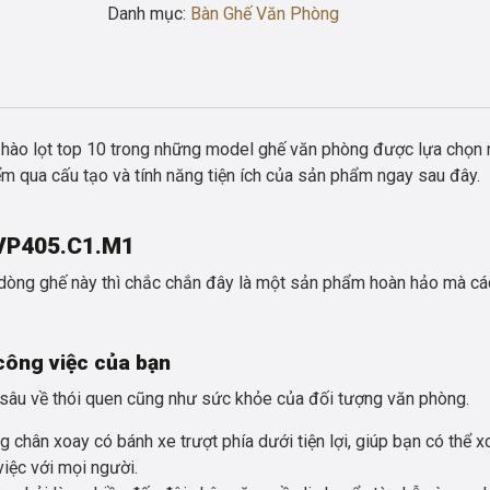
Phòng
Danh mục:
Bàn Ghế Văn Phòng
Lưng
Quạt
Chân
Xoay
GHE_VP405.C1.M1
ào lọt top 10 trong những model ghế văn phòng được lựa chọn 
số
ểm qua cấu tạo và tính năng tiện ích của sản phẩm ngay sau đây.
lượng
VP405.C1.M1
 dòng ghế này thì chắc chắn đây là một sản phẩm hoàn hảo mà cá
công việc của bạn
sâu về thói quen cũng như sức khỏe của đối tượng văn phòng.
g chân xoay có bánh xe trượt phía dưới tiện lợi, giúp bạn có thể x
iệc với mọi người.