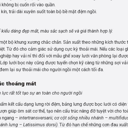
ải không bị cuốn rối vào quần.
kín, trải dài xuyên suốt toàn bộ bề mặt đệm ngồi.
 kiểu dáng đẹp mắt, màu sắc sạch sẽ và giá thành hợp lý.
rên một bộ khung xương chắc chắn. Sản xuất theo những kích thước 
iệt. Từ đó cho cảm giác sử dụng cực kỳ thoải mái. Nếu các loại 
hiệp hay vải nỉ thì đối với mẫu ghế xoay lưới văn phòng lại đượ
 Lớp lưới bọc này cũng được tuyển chọn kỹ càng từ những sợi vả
i đem lại sự thoải mái cho người ngồi một cách tối đa.
rúc thoáng mát
lực rất tốt tạo sự an toàn cho người ngồi
ẩm kết cấu dạng lưng rời đệm, bảng lưng được bọc lưới có diện 
ợn giúp ôm sát cơ thể, tạo nên cấu trúc nâng đỡ tuyệt vời cho to
m ngang –
intertransversarii; cơ cột sống nhiều nhánh – multifidu
 cánh lưng – Latissimus dorsi)
. Từ đó hạn chế những cơn đau xuất