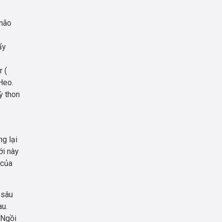
 não
ẩy
r (
Heo.
ỳ thon
ng lại
ới này
 của
 sâu
au.
 Ngồi