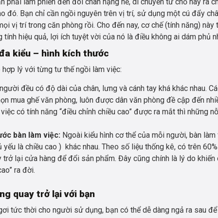
n phải làm phiền đến đôi chân nặng nề, di chuyển từ chỗ này ra c
o đó. Bạn chỉ cần ngồi nguyên trên vị trí, sử dụng một cú đẩy ch
i vị trí trong căn phòng rồi. Cho đến nay, cơ chế (tính năng) này 
tính hiệu quả, lợi ích tuyệt vời của nó là điều không ai dám phủ n
đa kiểu – hình kích thước
hợp lý với từng tư thế ngồi làm việc:
gười đều có độ dài của chân, lưng và cánh tay khá khác nhau. C
 chọn mua ghế văn phòng, luôn được dân văn phòng đề cập đến nhi
việc có tính năng “điều chỉnh chiều cao” được ra mắt thì những nỗ
hước bàn làm việc:
Ngoài kiểu hình cơ thể của mỗi người, bàn làm 
ủ yếu là chiều cao ) khác nhau. Theo số liệu thống kê, có trên 60
trở lại cửa hàng để đổi sản phẩm. Đây cũng chính là lý do khiến
ao” ra đời.
g quay trở lại với bạn
gơi tức thời cho người sử dụng, bạn có thể dễ dàng ngả ra sau để