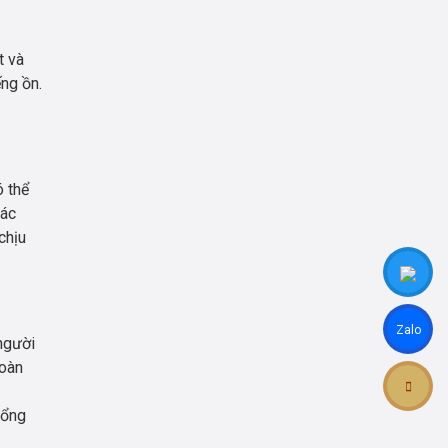
t và
ng ồn.
ó thể
hác
chịu
Zalo
 người
hoàn
tổng