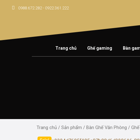
Skip
0988.672.282 - 0922.361.222
to
content
Trang chủ
Ghế gaming
Bàn ga
Trang chủ
/
Sản phẩm
/
Bàn Ghế Văn Phòng
/ Ghế