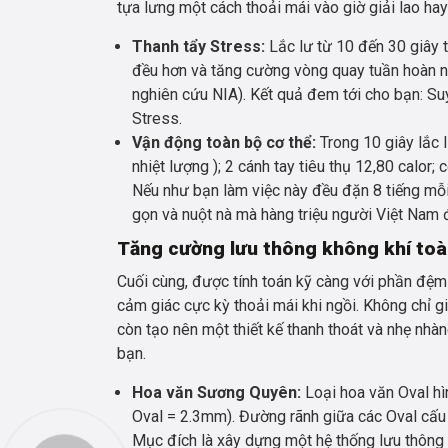
tựa lưng một cách thoải mái vào giờ giải lao hay
Thanh tẩy Stress:
Lắc lư từ 10 đến 30 giây 
đều hơn và tăng cường vòng quay tuần hoàn n
nghiên cứu NIA). Kết quả đem tới cho bạn: Su
Stress.
Vận động toàn bộ cơ thể:
Trong 10 giây lắc l
nhiệt lượng ); 2 cánh tay tiêu thụ 12,80 calor
Nếu như bạn làm việc này đều đặn 8 tiếng mỗi
gọn và nuột nà mà hàng triệu người Việt Nam
Tăng cường lưu thông không khí toà
Cuối cùng, được tính toán kỹ càng với phần đệm 
cảm giác cực kỳ thoải mái khi ngồi. Không chỉ g
còn tạo nên một thiết kế thanh thoát và nhẹ nh
bạn.
Hoa văn Sương Quyên:
Loại hoa văn Oval hì
Oval = 2.3mm). Đường rãnh giữa các Oval cấu 
Mục đích là xây dựng một hệ thống lưu thông 