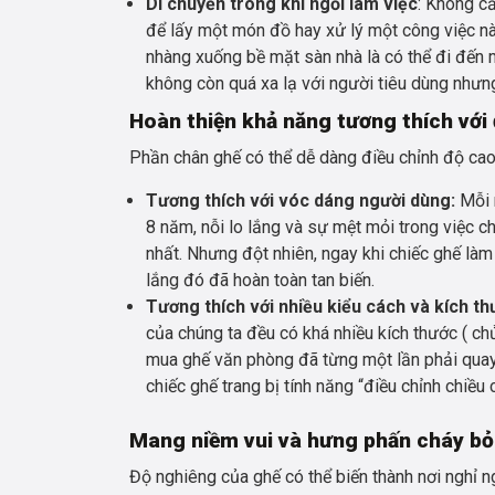
Di chuyển trong khi ngồi làm việc
: Không cầ
để lấy một món đồ hay xử lý một công việc nà
nhàng xuống bề mặt sàn nhà là có thể đi đến mọ
không còn quá xa lạ với người tiêu dùng nhưng 
Hoàn thiện khả năng tương thích với 
Phần chân ghế có thể dễ dàng điều chỉnh độ cao 
Tương thích với vóc dáng người dùng:
Mỗi n
8 năm, nỗi lo lắng và sự mệt mỏi trong việc
nhất. Nhưng đột nhiên, ngay khi chiếc ghế làm 
lắng đó đã hoàn toàn tan biến.
Tương thích với nhiều kiểu cách và kích t
của chúng ta đều có khá nhiều kích thước ( ch
mua ghế văn phòng đã từng một lần phải quay 
chiếc ghế trang bị tính năng “điều chỉnh chiều c
Mang niềm vui và hưng phấn cháy bỏn
Độ nghiêng của ghế có thể biến thành nơi nghỉ n