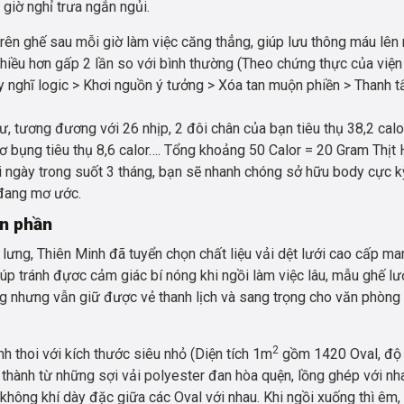
 giờ nghỉ trưa ngắn ngủi.
trên ghế sau mỗi giờ làm việc căng thẳng, giúp lưu thông máu lên
hiều hơn gấp 2 lần so với bình thường (Theo chứng thực của viện
y nghĩ logic > Khơi nguồn ý tưởng > Xóa tan muộn phiền > Thanh t
ư, tương đương với 26 nhịp, 2 đôi chân của bạn tiêu thụ 38,2 calo
; cơ bụng tiêu thụ 8,6 calor…. Tổng khoảng 50 Calor = 20 Gram Thịt 
 ngày trong suốt 3 tháng, bạn sẽ nhanh chóng sở hữu body cực k
 đang mơ ước.
n phần
lưng, Thiên Minh đã tuyển chọn chất liệu vải dệt lưới cao cấp ma
iúp tránh đựơc cảm giác bí nóng khi ngồi làm việc lâu, mẫu ghế lư
àng nhưng vẫn giữ được vẻ thanh lịch và sang trọng cho văn phòng
2
nh thoi với kích thước siêu nhỏ (Diện tích 1m
gồm 1420 Oval, độ
thành từ những sợi vải polyester đan hòa quện, lồng ghép với nh
không khí dày đặc giữa các Oval với nhau. Khi ngồi xuống thì êm,