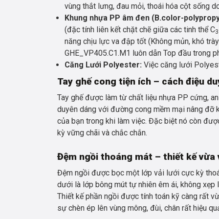
vùng thắt lưng, đau mỏi, thoái hóa cột sống do
Khung nhựa PP âm đen (B.color-polypropy
(đặc tính liên kết chặt chẽ giữa các tinh thể C
3
năng chịu lực va đập tốt (Không mủn, khó trà
GHE_VP405.C1.M1 luôn dẫn Top đầu trong phâ
Căng Lưới Polyester:
Việc căng lưới Polyest
Tay ghế cong tiện ích – cách điệu d
Tay ghế được làm từ chất liệu nhựa PP cứng, a
duyên dáng với đường cong mềm mại nâng đỡ kh
của bạn trong khi làm việc. Đặc biệt nó còn đượ
kỳ vững chãi và chắc chắn.
Đệm ngồi thoáng mát – thiết kế vừa 
Đệm ngồi được bọc một lớp vải lưới cực kỳ thoá
dưới là lớp bông mút tự nhiên êm ái, không xẹp l
Thiết kế phần ngồi được tính toán kỹ càng rất 
sự chèn ép lên vùng mông, đùi, chân rất hiệu qu