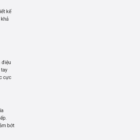
iết kế
 khả
 điệu
 tay
ác cực
ía
iếp.
iảm bớt