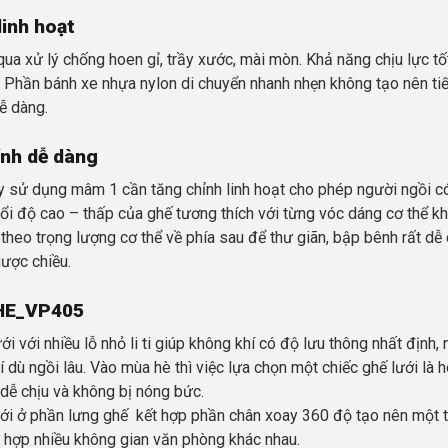
inh hoạt
 xử lý chống hoen gỉ, trầy xước, mài mòn. Khả năng chịu lực tố
 Phần bánh xe nhựa nylon di chuyển nhanh nhẹn không tạo nên tiế
ễ dàng.
ỉnh dễ dàng
y sử dụng mâm 1 cần tăng chỉnh linh hoạt cho phép người ngồi c
 đổi độ cao – thấp của ghế tương thích với từng vóc dáng cơ thể k
theo trọng lượng cơ thể về phía sau để thư giãn, bập bênh rất dễ 
ược chiều.
GHE_VP405
ưới với nhiều lỗ nhỏ li ti giúp không khí có độ lưu thông nhất định,
í dù ngồi lâu. Vào mùa hè thì việc lựa chọn một chiếc ghế lưới là 
 dễ chịu và không bị nóng bức.
lưới ở phần lưng ghế kết hợp phần chân xoay 360 độ tạo nên một 
hù hợp nhiều không gian văn phòng khác nhau.