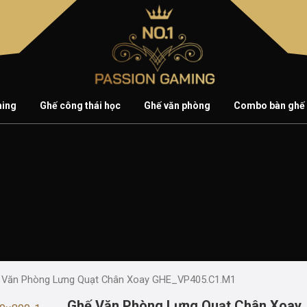
ming
Ghế công thái học
Ghế văn phòng
Combo bàn ghế
 Văn Phòng Lưng Quạt Chân Xoay GHE_VP405.C1.M1
Ghế Văn Phòng Lưng Quạt Chân Xoay