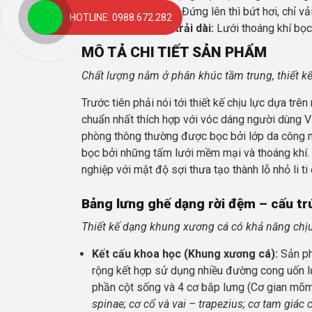
lâu thì thoáng mát, Đứng lên thì bứt hơi, chỉ v
HOTLINE: 0988.672.282
Lưới thoáng khí trải dài:
Lưới thoáng khí bọc 
MÔ TẢ CHI TIẾT SẢN PHẨM
Chất lượng nằm ở phân khúc tầm trung, thiết kế
Trước tiên phải nói tới thiết kế chịu lực dựa t
chuẩn nhất thích hợp với vóc dáng người dùng V
phòng thông thường được bọc bởi lớp da công ng
bọc bởi những tấm lưới mềm mại và thoáng khí.
nghiệp với mật độ sợi thưa tạo thành lỗ nhỏ li t
Bảng lưng ghế dạng rời đệm – cấu t
Thiết kế dạng khung xương cá có khả năng chịu 
Kết cấu khoa học (Khung xương cá):
Sản ph
rộng kết hợp sử dụng nhiều đường cong uốn lư
phần cột sống và 4 cơ bắp lưng (Cơ gian mõ
spinae; cơ cổ và vai – trapezius; cơ tam giác