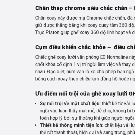
Chân thép chrome siêu chắc chắn – l
Chân xoay này được mạ Chrome chắc chắn, đã qua
giữ được thăng bằng khi xoay quay tâm 360 độ.
Trục Piston giúp ghế xoay 360 độ linh hoạt và d
Cụm điều khiển chắc khỏe – điều ch
Chiếc ghế xoay lưới văn phòng E0 Normaline nà
chốt khóa cố định 1 vị trí ngồi làm việc và thay
nhau. Đặc biệt, núm vặn lò xò cho phép bạn ngả 
bằng cách xoay theo chiều kim đồng hồ hoặc ng
Ưu điểm nổi trội của ghế xoay lưới 
Sự nổi trội về mặt chất liệu:
thiết kế từ vải l
ngồi vào luôn thấy mát mẻ, dễ chịu, không bị b
toàn hợp lý bởi sự thoáng khí giúp người ngồi
Thiết kế thông minh tiện ích:
chất liệu vải 
thể rất thanh thoát, hiện đại và sang trọng, p