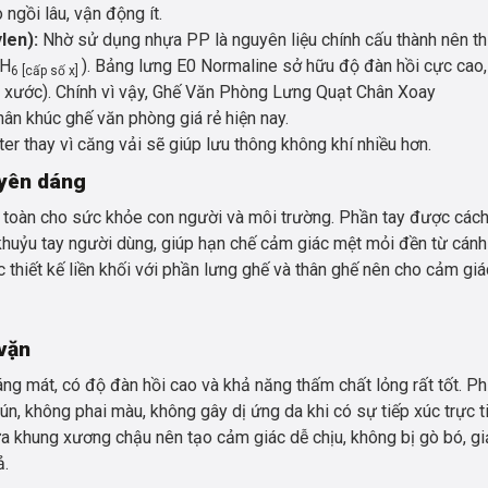
 ngồi lâu, vận động ít.
len):
Nhờ sử dụng nhựa PP là nguyên liệu chính cấu thành nên th
H
). Bảng lưng E0 Normaline sở hữu độ đàn hồi cực cao,
6 [cấp số x]
y xước). Chính vì vậy, Ghế Văn Phòng Lưng Quạt Chân Xoay
n khúc ghế văn phòng giá rẻ hiện nay.
er thay vì căng vải sẽ giúp lưu thông không khí nhiều hơn.
uyên dáng
n toàn cho sức khỏe con người và môi trường. Phần tay được cách
uỷu tay người dùng, giúp hạn chế cảm giác mệt mỏi đền từ cánh
c thiết kế liền khối với phần lưng ghế và thân ghế nên cho cảm gi
vặn
ng mát, có độ đàn hồi cao và khả năng thấm chất lỏng rất tốt. Ph
ún, không phai màu, không gây dị ứng da khi có sự tiếp xúc trực t
vừa khung xương chậu nên tạo cảm giác dễ chịu, không bị gò bó, g
ả.